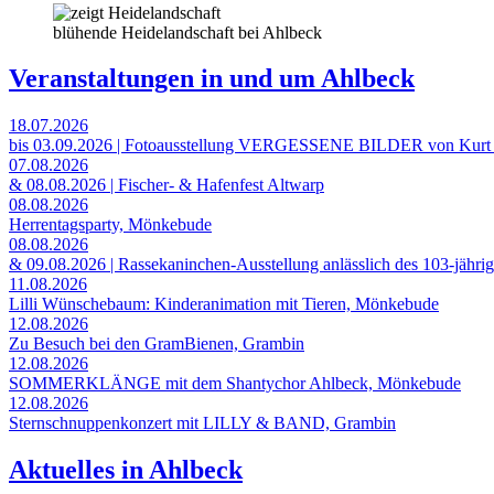
blühende Heidelandschaft bei Ahlbeck
Veranstaltungen in und um Ahlbeck
18.07.2026
bis 03.09.2026 | Fotoausstellung VERGESSENE BILDER von Kurt
07.08.2026
& 08.08.2026 | Fischer- & Hafenfest Altwarp
08.08.2026
Herrentagsparty, Mönkebude
08.08.2026
& 09.08.2026 | Rassekaninchen-Ausstellung anlässlich des 103-jähri
11.08.2026
Lilli Wünschebaum: Kinderanimation mit Tieren, Mönkebude
12.08.2026
Zu Besuch bei den GramBienen, Grambin
12.08.2026
SOMMERKLÄNGE mit dem Shantychor Ahlbeck, Mönkebude
12.08.2026
Sternschnuppenkonzert mit LILLY & BAND, Grambin
Aktuelles in Ahlbeck