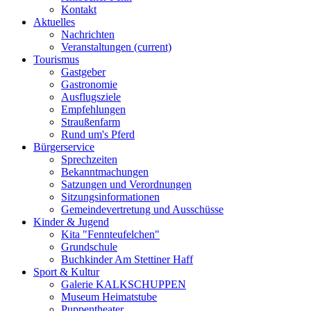
Kontakt
Aktuelles
Nachrichten
Veranstaltungen
(current)
Tourismus
Gastgeber
Gastronomie
Ausflugsziele
Empfehlungen
Straußenfarm
Rund um's Pferd
Bürgerservice
Sprechzeiten
Bekanntmachungen
Satzungen und Verordnungen
Sitzungsinformationen
Gemeindevertretung und Ausschüsse
Kinder & Jugend
Kita "Fennteufelchen"
Grundschule
Buchkinder Am Stettiner Haff
Sport & Kultur
Galerie KALKSCHUPPEN
Museum Heimatstube
Puppentheater