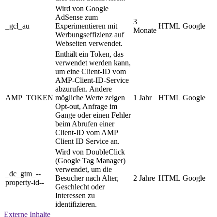
Wird von Google
AdSense zum
3
_gcl_au
Experimentieren mit
HTML
Google
Monate
Werbungseffizienz auf
Webseiten verwendet.
Enthält ein Token, das
verwendet werden kann,
um eine Client-ID vom
AMP-Client-ID-Service
abzurufen. Andere
AMP_TOKEN
mögliche Werte zeigen
1 Jahr
HTML
Google
Opt-out, Anfrage im
Gange oder einen Fehler
beim Abrufen einer
Client-ID vom AMP
Client ID Service an.
Wird von DoubleClick
(Google Tag Manager)
verwendet, um die
_dc_gtm_--
Besucher nach Alter,
2 Jahre
HTML
Google
property-id--
Geschlecht oder
Interessen zu
identifizieren.
Externe Inhalte