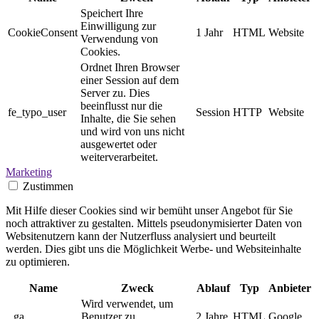
Speichert Ihre
Einwilligung zur
CookieConsent
1 Jahr
HTML
Website
Verwendung von
Cookies.
Ordnet Ihren Browser
einer Session auf dem
Server zu. Dies
beeinflusst nur die
fe_typo_user
Session
HTTP
Website
Inhalte, die Sie sehen
und wird von uns nicht
ausgewertet oder
weiterverarbeitet.
Marketing
Zustimmen
Mit Hilfe dieser Cookies sind wir bemüht unser Angebot für Sie
noch attraktiver zu gestalten. Mittels pseudonymisierter Daten von
Websitenutzern kann der Nutzerfluss analysiert und beurteilt
werden. Dies gibt uns die Möglichkeit Werbe- und Websiteinhalte
zu optimieren.
Name
Zweck
Ablauf
Typ
Anbieter
Wird verwendet, um
_ga
Benutzer zu
2 Jahre
HTML
Google