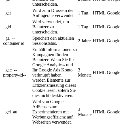
unterscheiden.
Wird zum Drosseln der
_gat
1 Tag
HTML
Google
Anfragerate verwendet.
Wird verwendet, um
_gid
Benutzer zu
1 Tag
HTML
Google
unterscheiden.
_ga_--
Speichert den aktuellen
2 Jahre
HTML
Google
container-id--
Sessionstatus.
Enthält Informationen zu
Kampagnen für den
Benutzer. Wenn Sie Ihr
Google Analytics- und
_gac_--
Ihr Google Ads Konto
3
HTML
Google
property-id--
verknüpft haben,
Monate
werden Elemente zur
Effizienzmessung dieses
Cookie lesen, sofern Sie
dies nicht deaktivieren.
Wird von Google
AdSense zum
3
_gcl_au
Experimentieren mit
HTML
Google
Monate
Werbungseffizienz auf
Webseiten verwendet.