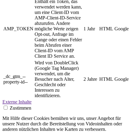
Enthält ein Token, das
verwendet werden kann,
um eine Client-ID vom
AMP-Client-ID-Service
abzurufen. Andere
AMP_TOKEN
mögliche Werte zeigen
1 Jahr
HTML
Google
Opt-out, Anfrage im
Gange oder einen Fehler
beim Abrufen einer
Client-ID vom AMP
Client ID Service an.
Wird von DoubleClick
(Google Tag Manager)
verwendet, um die
_dc_gtm_--
Besucher nach Alter,
2 Jahre
HTML
Google
property-id--
Geschlecht oder
Interessen zu
identifizieren.
Externe Inhalte
Zustimmen
Mit Hilfe dieser Cookies bemühen wir uns, unser Angebot für
unsere Nutzer durch die Bereitstellung von Videoinhalten oder
anderen nützlichen Inhalten wie Karten zu verbessern.