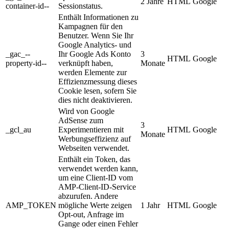
2 Jahre
HTML
Google
container-id--
Sessionstatus.
Enthält Informationen zu
Kampagnen für den
Benutzer. Wenn Sie Ihr
Google Analytics- und
_gac_--
Ihr Google Ads Konto
3
HTML
Google
property-id--
verknüpft haben,
Monate
werden Elemente zur
Effizienzmessung dieses
Cookie lesen, sofern Sie
dies nicht deaktivieren.
Wird von Google
AdSense zum
3
_gcl_au
Experimentieren mit
HTML
Google
Monate
Werbungseffizienz auf
Webseiten verwendet.
Enthält ein Token, das
verwendet werden kann,
um eine Client-ID vom
AMP-Client-ID-Service
abzurufen. Andere
AMP_TOKEN
mögliche Werte zeigen
1 Jahr
HTML
Google
Opt-out, Anfrage im
Gange oder einen Fehler