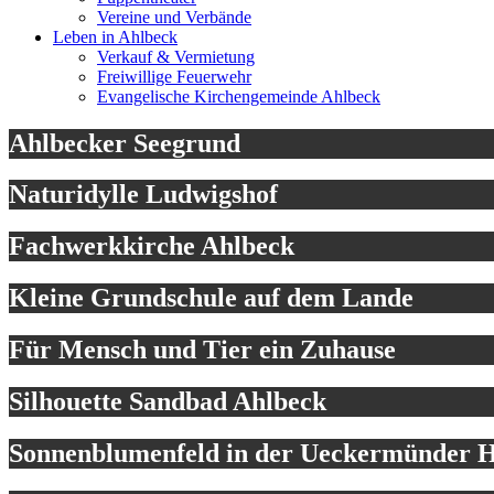
Vereine und Verbände
Leben in Ahlbeck
Verkauf & Vermietung
Freiwillige Feuerwehr
Evangelische Kirchengemeinde Ahlbeck
Ahlbecker Seegrund
Naturidylle Ludwigshof
Fachwerkkirche Ahlbeck
Kleine Grundschule auf dem Lande
Für Mensch und Tier ein Zuhause
Silhouette Sandbad Ahlbeck
Sonnenblumenfeld in der Ueckermünder H