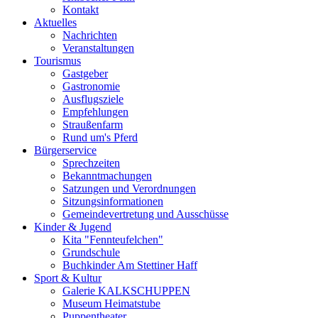
Kontakt
Aktuelles
Nachrichten
Veranstaltungen
Tourismus
Gastgeber
Gastronomie
Ausflugsziele
Empfehlungen
Straußenfarm
Rund um's Pferd
Bürgerservice
Sprechzeiten
Bekanntmachungen
Satzungen und Verordnungen
Sitzungsinformationen
Gemeindevertretung und Ausschüsse
Kinder & Jugend
Kita "Fennteufelchen"
Grundschule
Buchkinder Am Stettiner Haff
Sport & Kultur
Galerie KALKSCHUPPEN
Museum Heimatstube
Puppentheater