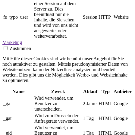
einer Session auf dem
Server zu. Dies
beeinflusst nur die
fe_typo_user
Session
HTTP
Website
Inhalte, die Sie sehen
und wird von uns nicht
ausgewertet oder
weiterverarbeitet.
Marketing
Zustimmen
Mit Hilfe dieser Cookies sind wir bemüht unser Angebot für Sie
noch attraktiver zu gestalten. Mittels pseudonymisierter Daten von
Websitenutzern kann der Nutzerfluss analysiert und beurteilt
werden. Dies gibt uns die Möglichkeit Werbe- und Websiteinhalte
zu optimieren.
Name
Zweck
Ablauf
Typ
Anbieter
Wird verwendet, um
_ga
Benutzer zu
2 Jahre
HTML
Google
unterscheiden.
Wird zum Drosseln der
_gat
1 Tag
HTML
Google
Anfragerate verwendet.
Wird verwendet, um
_gid
Benutzer zu
1 Tag
HTML
Google