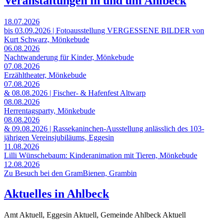
Veranstaltungen in und um Ahlbeck
18.07.2026
bis 03.09.2026 | Fotoausstellung VERGESSENE BILDER von
Kurt Schwarz, Mönkebude
06.08.2026
Nachtwanderung für Kinder, Mönkebude
07.08.2026
Erzähltheater, Mönkebude
07.08.2026
& 08.08.2026 | Fischer- & Hafenfest Altwarp
08.08.2026
Herrentagsparty, Mönkebude
08.08.2026
& 09.08.2026 | Rassekaninchen-Ausstellung anlässlich des 103-
jährigen Vereinsjubiläums, Eggesin
11.08.2026
Lilli Wünschebaum: Kinderanimation mit Tieren, Mönkebude
12.08.2026
Zu Besuch bei den GramBienen, Grambin
Aktuelles in Ahlbeck
Amt Aktuell, Eggesin Aktuell, Gemeinde Ahlbeck Aktuell