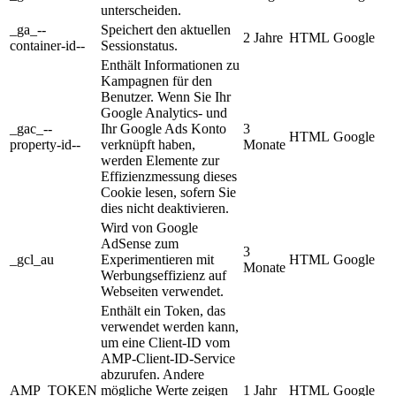
unterscheiden.
_ga_--
Speichert den aktuellen
2 Jahre
HTML
Google
container-id--
Sessionstatus.
Enthält Informationen zu
Kampagnen für den
Benutzer. Wenn Sie Ihr
Google Analytics- und
_gac_--
Ihr Google Ads Konto
3
HTML
Google
property-id--
verknüpft haben,
Monate
werden Elemente zur
Effizienzmessung dieses
Cookie lesen, sofern Sie
dies nicht deaktivieren.
Wird von Google
AdSense zum
3
_gcl_au
Experimentieren mit
HTML
Google
Monate
Werbungseffizienz auf
Webseiten verwendet.
Enthält ein Token, das
verwendet werden kann,
um eine Client-ID vom
AMP-Client-ID-Service
abzurufen. Andere
AMP_TOKEN
mögliche Werte zeigen
1 Jahr
HTML
Google