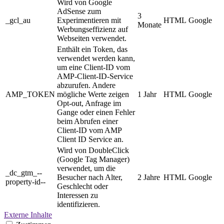
Wird von Google
AdSense zum
3
_gcl_au
Experimentieren mit
HTML
Google
Monate
Werbungseffizienz auf
Webseiten verwendet.
Enthält ein Token, das
verwendet werden kann,
um eine Client-ID vom
AMP-Client-ID-Service
abzurufen. Andere
AMP_TOKEN
mögliche Werte zeigen
1 Jahr
HTML
Google
Opt-out, Anfrage im
Gange oder einen Fehler
beim Abrufen einer
Client-ID vom AMP
Client ID Service an.
Wird von DoubleClick
(Google Tag Manager)
verwendet, um die
_dc_gtm_--
Besucher nach Alter,
2 Jahre
HTML
Google
property-id--
Geschlecht oder
Interessen zu
identifizieren.
Externe Inhalte