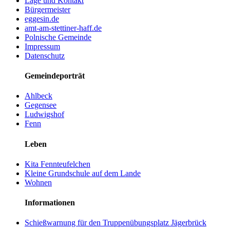
Lage und Kontakt
Bürgermeister
eggesin.de
amt-am-stettiner-haff.de
Polnische Gemeinde
Impressum
Datenschutz
Gemeindeporträt
Ahlbeck
Gegensee
Ludwigshof
Fenn
Leben
Kita Fennteufelchen
Kleine Grundschule auf dem Lande
Wohnen
Informationen
Schießwarnung für den Truppenübungsplatz Jägerbrück