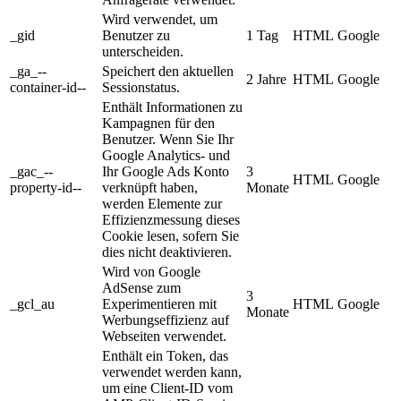
Wird verwendet, um
_gid
Benutzer zu
1 Tag
HTML
Google
unterscheiden.
_ga_--
Speichert den aktuellen
2 Jahre
HTML
Google
container-id--
Sessionstatus.
Enthält Informationen zu
Kampagnen für den
Benutzer. Wenn Sie Ihr
Google Analytics- und
_gac_--
Ihr Google Ads Konto
3
HTML
Google
property-id--
verknüpft haben,
Monate
werden Elemente zur
Effizienzmessung dieses
Cookie lesen, sofern Sie
dies nicht deaktivieren.
Wird von Google
AdSense zum
3
_gcl_au
Experimentieren mit
HTML
Google
Monate
Werbungseffizienz auf
Webseiten verwendet.
Enthält ein Token, das
verwendet werden kann,
um eine Client-ID vom