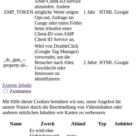
AMP-Client-ID-Service
abzurufen. Andere
AMP_TOKEN
mögliche Werte zeigen
1 Jahr
HTML
Google
Opt-out, Anfrage im
Gange oder einen Fehler
beim Abrufen einer
Client-ID vom AMP
Client ID Service an.
Wird von DoubleClick
(Google Tag Manager)
verwendet, um die
_dc_gtm_--
Besucher nach Alter,
2 Jahre
HTML
Google
property-id--
Geschlecht oder
Interessen zu
identifizieren.
Externe Inhalte
Zustimmen
Mit Hilfe dieser Cookies bemühen wir uns, unser Angebot für
unsere Nutzer durch die Bereitstellung von Videoinhalten oder
anderen nützlichen Inhalten wie Karten zu verbessern.
Name
Zweck
Ablauf
Typ
Anbieter
Es wird eine
Verbindung mit
none