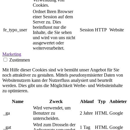
Cookies.
Ordnet Ihren Browser
einer Session auf dem
Server zu. Dies
beeinflusst nur die
fe_typo_user
Session
HTTP
Website
Inhalte, die Sie sehen
und wird von uns nicht
ausgewertet oder
weiterverarbeitet.
Marketing
Zustimmen
Mit Hilfe dieser Cookies sind wir bemüht unser Angebot für Sie
noch attraktiver zu gestalten. Mittels pseudonymisierter Daten von
Websitenutzern kann der Nutzerfluss analysiert und beurteilt
werden. Dies gibt uns die Möglichkeit Werbe- und Websiteinhalte
zu optimieren.
Name
Zweck
Ablauf
Typ
Anbieter
Wird verwendet, um
_ga
Benutzer zu
2 Jahre
HTML
Google
unterscheiden.
Wird zum Drosseln der
_gat
1 Tag
HTML
Google
Anfragerate verwendet.