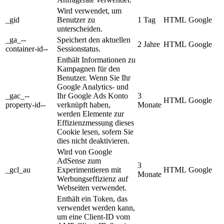
Wird verwendet, um
_gid
Benutzer zu
1 Tag
HTML
Google
unterscheiden.
_ga_--
Speichert den aktuellen
2 Jahre
HTML
Google
container-id--
Sessionstatus.
Enthält Informationen zu
Kampagnen für den
Benutzer. Wenn Sie Ihr
Google Analytics- und
_gac_--
Ihr Google Ads Konto
3
HTML
Google
property-id--
verknüpft haben,
Monate
werden Elemente zur
Effizienzmessung dieses
Cookie lesen, sofern Sie
dies nicht deaktivieren.
Wird von Google
AdSense zum
3
_gcl_au
Experimentieren mit
HTML
Google
Monate
Werbungseffizienz auf
Webseiten verwendet.
Enthält ein Token, das
verwendet werden kann,
um eine Client-ID vom