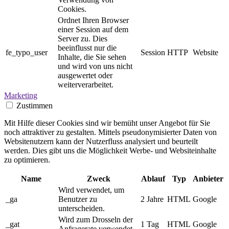
Cookies.
Ordnet Ihren Browser
einer Session auf dem
Server zu. Dies
beeinflusst nur die
fe_typo_user
Session
HTTP
Website
Inhalte, die Sie sehen
und wird von uns nicht
ausgewertet oder
weiterverarbeitet.
Marketing
Zustimmen
Mit Hilfe dieser Cookies sind wir bemüht unser Angebot für Sie
noch attraktiver zu gestalten. Mittels pseudonymisierter Daten von
Websitenutzern kann der Nutzerfluss analysiert und beurteilt
werden. Dies gibt uns die Möglichkeit Werbe- und Websiteinhalte
zu optimieren.
Name
Zweck
Ablauf
Typ
Anbieter
Wird verwendet, um
_ga
Benutzer zu
2 Jahre
HTML
Google
unterscheiden.
Wird zum Drosseln der
_gat
1 Tag
HTML
Google
Anfragerate verwendet.