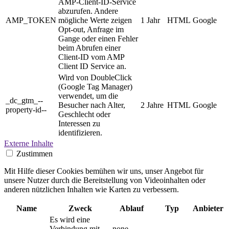
AMP-Client-ID-Service
abzurufen. Andere
AMP_TOKEN
mögliche Werte zeigen
1 Jahr
HTML
Google
Opt-out, Anfrage im
Gange oder einen Fehler
beim Abrufen einer
Client-ID vom AMP
Client ID Service an.
Wird von DoubleClick
(Google Tag Manager)
verwendet, um die
_dc_gtm_--
Besucher nach Alter,
2 Jahre
HTML
Google
property-id--
Geschlecht oder
Interessen zu
identifizieren.
Externe Inhalte
Zustimmen
Mit Hilfe dieser Cookies bemühen wir uns, unser Angebot für
unsere Nutzer durch die Bereitstellung von Videoinhalten oder
anderen nützlichen Inhalten wie Karten zu verbessern.
Name
Zweck
Ablauf
Typ
Anbieter
Es wird eine
Verbindung mit
none