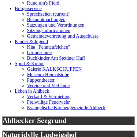
Rund um's Pferd
Bürgerservice
Sprechzeiten
(current)
Bekanntmachungen
Satzungen und Verordnungen
Sitzungsinformationen
Gemeindevertretung und Ausschüsse
Kinder & Jugend
Kita "Fennteufelchen"
Grundschule
Buchkinder Am Stettiner Haff
Sport & Kultur
Galerie KALKSCHUPPEN
Museum Heimatstube
Puppentheater
Vereine und Verbände
Leben in Ahlbeck
Verkauf & Vermietung
Freiwillige Feuerwehr
Evangelische Kirchengemeinde Ahlbeck
Ahlbecker Seegrund
Naturidylle Ludwigshof