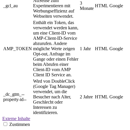
AdSense zum
3
_gcl_au
Experimentieren mit
HTML
Google
Monate
Werbungseffizienz auf
Webseiten verwendet.
Enthält ein Token, das
verwendet werden kann,
um eine Client-ID vom
AMP-Client-ID-Service
abzurufen. Andere
AMP_TOKEN
mögliche Werte zeigen
1 Jahr
HTML
Google
Opt-out, Anfrage im
Gange oder einen Fehler
beim Abrufen einer
Client-ID vom AMP
Client ID Service an.
Wird von DoubleClick
(Google Tag Manager)
verwendet, um die
_dc_gtm_--
Besucher nach Alter,
2 Jahre
HTML
Google
property-id--
Geschlecht oder
Interessen zu
identifizieren.
Externe Inhalte
Zustimmen