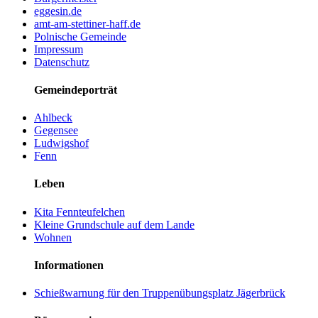
eggesin.de
amt-am-stettiner-haff.de
Polnische Gemeinde
Impressum
Datenschutz
Gemeindeporträt
Ahlbeck
Gegensee
Ludwigshof
Fenn
Leben
Kita Fennteufelchen
Kleine Grundschule auf dem Lande
Wohnen
Informationen
Schießwarnung für den Truppenübungsplatz Jägerbrück