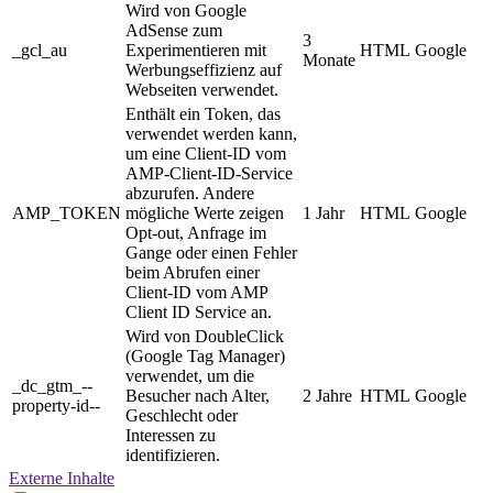
Wird von Google
AdSense zum
3
_gcl_au
Experimentieren mit
HTML
Google
Monate
Werbungseffizienz auf
Webseiten verwendet.
Enthält ein Token, das
verwendet werden kann,
um eine Client-ID vom
AMP-Client-ID-Service
abzurufen. Andere
AMP_TOKEN
mögliche Werte zeigen
1 Jahr
HTML
Google
Opt-out, Anfrage im
Gange oder einen Fehler
beim Abrufen einer
Client-ID vom AMP
Client ID Service an.
Wird von DoubleClick
(Google Tag Manager)
verwendet, um die
_dc_gtm_--
Besucher nach Alter,
2 Jahre
HTML
Google
property-id--
Geschlecht oder
Interessen zu
identifizieren.
Externe Inhalte