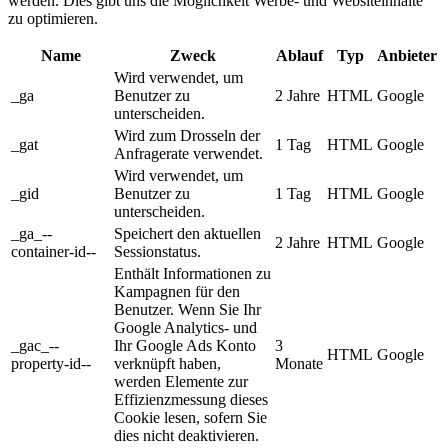
werden. Dies gibt uns die Möglichkeit Werbe- und Websiteinhalte
zu optimieren.
Name
Zweck
Ablauf
Typ
Anbieter
Wird verwendet, um
_ga
Benutzer zu
2 Jahre
HTML
Google
unterscheiden.
Wird zum Drosseln der
_gat
1 Tag
HTML
Google
Anfragerate verwendet.
Wird verwendet, um
_gid
Benutzer zu
1 Tag
HTML
Google
unterscheiden.
_ga_--
Speichert den aktuellen
2 Jahre
HTML
Google
container-id--
Sessionstatus.
Enthält Informationen zu
Kampagnen für den
Benutzer. Wenn Sie Ihr
Google Analytics- und
_gac_--
Ihr Google Ads Konto
3
HTML
Google
property-id--
verknüpft haben,
Monate
werden Elemente zur
Effizienzmessung dieses
Cookie lesen, sofern Sie
dies nicht deaktivieren.