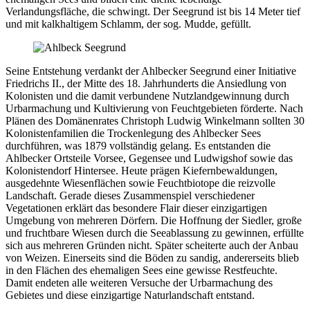
Verlandungsfläche, die schwingt. Der Seegrund ist bis 14 Meter tief
und mit kalkhaltigem Schlamm, der sog. Mudde, gefüllt.
Seine Entstehung verdankt der Ahlbecker Seegrund einer Initiative
Friedrichs II., der Mitte des 18. Jahrhunderts die Ansiedlung von
Kolonisten und die damit verbundene Nutzlandgewinnung durch
Urbarmachung und Kultivierung von Feuchtgebieten förderte. Nach
Plänen des Domänenrates Christoph Ludwig Winkelmann sollten 30
Kolonistenfamilien die Trockenlegung des Ahlbecker Sees
durchführen, was 1879 vollständig gelang. Es entstanden die
Ahlbecker Ortsteile Vorsee, Gegensee und Ludwigshof sowie das
Kolonistendorf Hintersee. Heute prägen Kiefernbewaldungen,
ausgedehnte Wiesenflächen sowie Feuchtbiotope die reizvolle
Landschaft. Gerade dieses Zusammenspiel verschiedener
Vegetationen erklärt das besondere Flair dieser einzigartigen
Umgebung von mehreren Dörfern. Die Hoffnung der Siedler, große
und fruchtbare Wiesen durch die Seeablassung zu gewinnen, erfüllte
sich aus mehreren Gründen nicht. Später scheiterte auch der Anbau
von Weizen. Einerseits sind die Böden zu sandig, andererseits blieb
in den Flächen des ehemaligen Sees eine gewisse Restfeuchte.
Damit endeten alle weiteren Versuche der Urbarmachung des
Gebietes und diese einzigartige Naturlandschaft entstand.