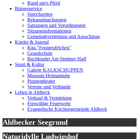
Rund um's Pferd
Bürgerservice
Sprechzeiten
Bekanntmachungen
Satzungen und Verordnungen
Sitzungsinformationen
Gemeindevertretung und Ausschüsse
Kinder & Jugend
Kita "Fennteufelchen"
Grundschule
Buchkinder Am Stettiner Haff
Sport & Kultur
Galerie KALKSCHUPPEN
Museum Heimatstube
Puppentheater
Vereine und Verbände
Leben in Ahlbeck
Verkauf & Vermietung
Freiwillige Feuerwehr
Evangelische Kirchengemeinde Ahlbeck
Ahlbecker Seegrund
Naturidylle Ludwigshof