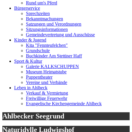
Rund um's Pferd
Bürgerservice
Sprechzeiten
Bekanntmachungen
Satzungen und Verordnungen
Sitzungsinformationen
Gemeindevertretung und Ausschüsse
Kinder & Jugend
Kita "Fennteufelchen"
Grundschule
Buchkinder Am Stettiner Haff
Sport & Kultur
Galerie KALKSCHUPPEN
Museum Heimatstube
Puppentheater
Vereine und Verbände
Leben in Ahlbeck
Verkauf & Vermietung
Freiwillige Feuerwehr
Evangelische Kirchengemeinde Ahlbeck
Ahlbecker Seegrund
Naturidylle Ludwigshof