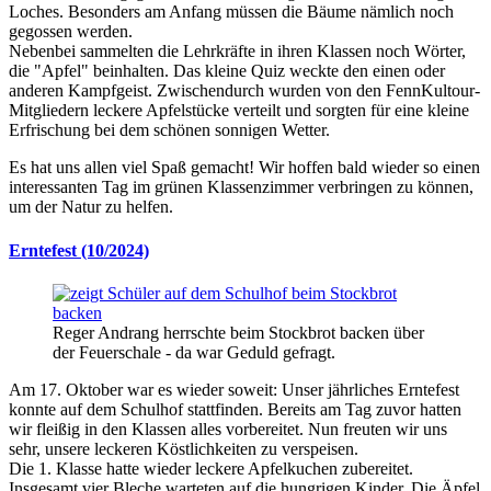
Loches. Besonders am Anfang müssen die Bäume nämlich noch
gegossen werden.
Nebenbei sammelten die Lehrkräfte in ihren Klassen noch Wörter,
die "Apfel" beinhalten. Das kleine Quiz weckte den einen oder
anderen Kampfgeist. Zwischendurch wurden von den FennKultour-
Mitgliedern leckere Apfelstücke verteilt und sorgten für eine kleine
Erfrischung bei dem schönen sonnigen Wetter.
Es hat uns allen viel Spaß gemacht! Wir hoffen bald wieder so einen
interessanten Tag im grünen Klassenzimmer verbringen zu können,
um der Natur zu helfen.
Erntefest (10/2024)
Reger Andrang herrschte beim Stockbrot backen über
der Feuerschale - da war Geduld gefragt.
Am 17. Oktober war es wieder soweit: Unser jährliches Erntefest
konnte auf dem Schulhof stattfinden. Bereits am Tag zuvor hatten
wir fleißig in den Klassen alles vorbereitet. Nun freuten wir uns
sehr, unsere leckeren Köstlichkeiten zu verspeisen.
Die 1. Klasse hatte wieder leckere Apfelkuchen zubereitet.
Insgesamt vier Bleche warteten auf die hungrigen Kinder. Die Äpfel