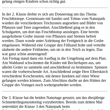
gelang einigen Kindern schon richtig gut.
In der 2. Klasse drehte es sich am Donnerstag um das Thema
Feuchtbiotope. Gemeinsam mit Sandro und Tobias vom Naturpark
wurden die verschiedenen Teichzonen angesehen und Bilder von
Pflanzen und Tiere zugeordnet. Anschließend ging es in den
Schulgarten, um dort das Feuchtbiotop anzulegen. Eine bereits
ausgehobene Grube musste von Pflanzen und Steinen befreit
werden. Dann wurde unter Anleitung der Fertigteich in die Grube
eingelassen. Während eine Gruppe den Füllsand holte und verteilte
säuberte die andere Feldsteine, um sie in den Teich zu legen. Das
war ganz schön anstrengend!
Am Freitag stand dann ein Ausflug in die Umgebung auf dem Plan.
Am Waldrand schwärmten die Kinder mit Becherlupen aus, um
allerlei Getier zu sammeln und anschließend zu bestimmen. Spinnen
waren die vorherrschende Art. Anschließend zeigte Herr Elberskirch
verschiedene Kescherarten, mit denen Insekten auf einer Wiese
gefangen werden können. Zum Abschluss durfte an den Hütten der
Gruppe des Vortages noch weitergearbeitet werden.
Die 3. Klasse hat die beiden Naturtage genutzt, um das diesjährige
Schmetterlingsmonitoring vorzubereiten. Bereits zum dritten Mal
unterstützt die Klasse 3 den Naturpark beim