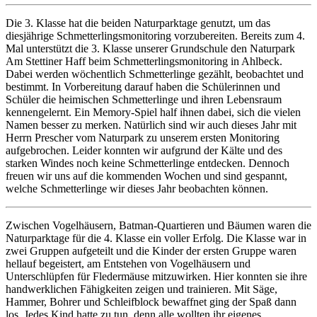
Die 3. Klasse hat die beiden Naturparktage genutzt, um das
diesjährige Schmetterlingsmonitoring vorzubereiten. Bereits zum 4.
Mal unterstützt die 3. Klasse unserer Grundschule den Naturpark
Am Stettiner Haff beim Schmetterlingsmonitoring in Ahlbeck.
Dabei werden wöchentlich Schmetterlinge gezählt, beobachtet und
bestimmt. In Vorbereitung darauf haben die Schülerinnen und
Schüler die heimischen Schmetterlinge und ihren Lebensraum
kennengelernt. Ein Memory-Spiel half ihnen dabei, sich die vielen
Namen besser zu merken. Natürlich sind wir auch dieses Jahr mit
Herrn Prescher vom Naturpark zu unserem ersten Monitoring
aufgebrochen. Leider konnten wir aufgrund der Kälte und des
starken Windes noch keine Schmetterlinge entdecken. Dennoch
freuen wir uns auf die kommenden Wochen und sind gespannt,
welche Schmetterlinge wir dieses Jahr beobachten können.
Zwischen Vogelhäusern, Batman-Quartieren und Bäumen waren die
Naturparktage für die 4. Klasse ein voller Erfolg. Die Klasse war in
zwei Gruppen aufgeteilt und die Kinder der ersten Gruppe waren
hellauf begeistert, am Entstehen von Vogelhäusern und
Unterschlüpfen für Fledermäuse mitzuwirken. Hier konnten sie ihre
handwerklichen Fähigkeiten zeigen und trainieren. Mit Säge,
Hammer, Bohrer und Schleifblock bewaffnet ging der Spaß dann
los. Jedes Kind hatte zu tun, denn alle wollten ihr eigenes