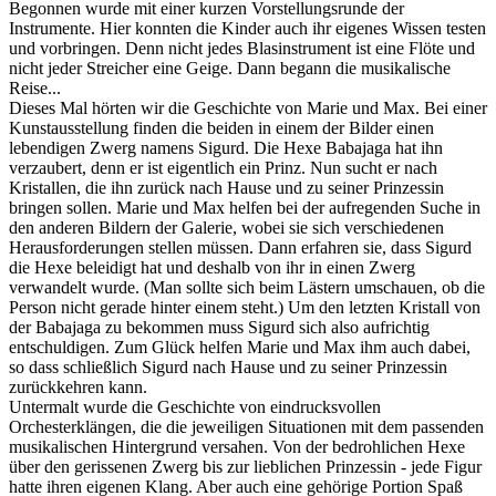
Begonnen wurde mit einer kurzen Vorstellungsrunde der
Instrumente. Hier konnten die Kinder auch ihr eigenes Wissen testen
und vorbringen. Denn nicht jedes Blasinstrument ist eine Flöte und
nicht jeder Streicher eine Geige. Dann begann die musikalische
Reise...
Dieses Mal hörten wir die Geschichte von Marie und Max. Bei einer
Kunstausstellung finden die beiden in einem der Bilder einen
lebendigen Zwerg namens Sigurd. Die Hexe Babajaga hat ihn
verzaubert, denn er ist eigentlich ein Prinz. Nun sucht er nach
Kristallen, die ihn zurück nach Hause und zu seiner Prinzessin
bringen sollen. Marie und Max helfen bei der aufregenden Suche in
den anderen Bildern der Galerie, wobei sie sich verschiedenen
Herausforderungen stellen müssen. Dann erfahren sie, dass Sigurd
die Hexe beleidigt hat und deshalb von ihr in einen Zwerg
verwandelt wurde. (Man sollte sich beim Lästern umschauen, ob die
Person nicht gerade hinter einem steht.) Um den letzten Kristall von
der Babajaga zu bekommen muss Sigurd sich also aufrichtig
entschuldigen. Zum Glück helfen Marie und Max ihm auch dabei,
so dass schließlich Sigurd nach Hause und zu seiner Prinzessin
zurückkehren kann.
Untermalt wurde die Geschichte von eindrucksvollen
Orchesterklängen, die die jeweiligen Situationen mit dem passenden
musikalischen Hintergrund versahen. Von der bedrohlichen Hexe
über den gerissenen Zwerg bis zur lieblichen Prinzessin - jede Figur
hatte ihren eigenen Klang. Aber auch eine gehörige Portion Spaß