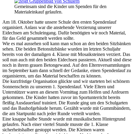
Gemeinsam sind die Kinder um Spenden für den
Materialeinkauf gelaufen.
Am 18. Oktober hatte unsere Schule den ersten Spendenlauf
organisiert. Anlass war die anstehende Verzierung unserer
Eidechsen am Schuleingang. Dafür benötigten wir noch Material,
für das Geld gesammelt werden sollte.
Wie es mal aussehen soll kann man schon an den beiden Sitzbänken
sehen. Die beiden Betonsitzbänke wurden im letzten Schuljahr
bereits von der damaligen 4. Klasse mit Mosaiksteinen verziert. Das
soll nun auch mit den beiden Eidechsen passieren. Aktuell sind diese
noch in ihrem grauen Betongewand. Auf den Elternversammlungen
im September kam dann schnell der Gedanke, einen Spendenlauf zu
organisieren, um das Material beschaffen zu können.
Die kurzfristige Organisation glückte und wir starteten bei schönem
Sonnenschein zu unserem 1. Spendenlauf. Viele Eltern und
Unterstützer waren an diesem Vormittag zum Helfen und Anfeuern
gekommen. Die Kinder hatten zuvor im Sportunterricht bereits
fleißig Ausdauerlauf trainiert. Die Runde ging um den Schulgarten
und das Bauhofgebäude herum. Gezählt wurde mit Gummibändern,
die am Startpunkt nach jeder Runde verteilt wurden.
Eine knappe halbe Stunde wurde mit musikalischem Hintergrund
gelaufen. Nach einer viertel Stunde musste die 1. Klasse
sicherheitshalber gestoppt werden. Die Kleinen waren