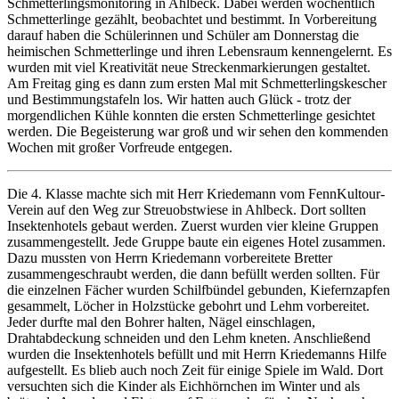
Schmetterlingsmonitoring in Ahlbeck. Dabei werden wöchentlich
Schmetterlinge gezählt, beobachtet und bestimmt. In Vorbereitung
darauf haben die Schülerinnen und Schüler am Donnerstag die
heimischen Schmetterlinge und ihren Lebensraum kennengelernt. Es
wurden mit viel Kreativität neue Streckenmarkierungen gestaltet.
Am Freitag ging es dann zum ersten Mal mit Schmetterlingskescher
und Bestimmungstafeln los. Wir hatten auch Glück - trotz der
morgendlichen Kühle konnten die ersten Schmetterlinge gesichtet
werden. Die Begeisterung war groß und wir sehen den kommenden
Wochen mit großer Vorfreude entgegen.
Die 4. Klasse machte sich mit Herr Kriedemann vom FennKultour-
Verein auf den Weg zur Streuobstwiese in Ahlbeck. Dort sollten
Insektenhotels gebaut werden. Zuerst wurden vier kleine Gruppen
zusammengestellt. Jede Gruppe baute ein eigenes Hotel zusammen.
Dazu mussten von Herrn Kriedemann vorbereitete Bretter
zusammengeschraubt werden, die dann befüllt werden sollten. Für
die einzelnen Fächer wurden Schilfbündel gebunden, Kiefernzapfen
gesammelt, Löcher in Holzstücke gebohrt und Lehm vorbereitet.
Jeder durfte mal den Bohrer halten, Nägel einschlagen,
Drahtabdeckung schneiden und den Lehm kneten. Anschließend
wurden die Insektenhotels befüllt und mit Herrn Kriedemanns Hilfe
aufgestellt. Es blieb auch noch Zeit für einige Spiele im Wald. Dort
versuchten sich die Kinder als Eichhörnchen im Winter und als