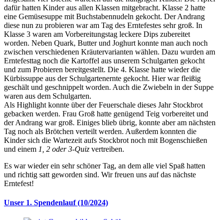
dafür hatten Kinder aus allen Klassen mitgebracht. Klasse 2 hatte
eine Gemüsesuppe mit Buchstabennudeln gekocht. Der Andrang
diese nun zu probieren war am Tag des Erntefestes sehr groß. In
Klasse 3 waren am Vorbereitungstag leckere Dips zubereitet
worden. Neben Quark, Butter und Joghurt konnte man auch noch
zwischen verschiedenen Kräutervarianten wählen. Dazu wurden am
Erntefesttag noch die Kartoffel aus unserem Schulgarten gekocht
und zum Probieren bereitgestellt. Die 4. Klasse hatte wieder die
Kürbissuppe aus der Schulgartenernte gekocht. Hier war fleißig
geschält und geschnippelt worden. Auch die Zwiebeln in der Suppe
waren aus dem Schulgarten.
Als Highlight konnte über der Feuerschale dieses Jahr Stockbrot
gebacken werden. Frau Groß hatte genügend Teig vorbereitet und
der Andrang war groß. Einiges blieb übrig, konnte aber am nächsten
Tag noch als Brötchen verteilt werden. Außerdem konnten die
Kinder sich die Wartezeit aufs Stockbrot noch mit Bogenschießen
und einem
1, 2 oder 3-Quiz
vertreiben.
Es war wieder ein sehr schöner Tag, an dem alle viel Spaß hatten
und richtig satt geworden sind. Wir freuen uns auf das nächste
Erntefest!
Unser 1. Spendenlauf (10/2024)