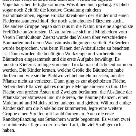
Vogelhäuschen fertigbekommen. Was ihnen auch gelang. Es blieb
sogar noch Zeit für die kreative Gestaltung mit dem
Brandmalkolben, eigene Holzbaukreationen der Kinder und einen
Fledermausunterschlupf, der noch sein eigenes Plätzchen sucht.
Die andere Gruppe begab sich raus in die Natur, um eine abgeholzte
Freifläche aufzuforsten. Dazu trafen sie sich mit Mitgliedern vom
Verein FennKultour. Zuerst wurde das Wissen über verschiedene
Baumarten und deren Wachstumsbedingungen vertieft. Außerdem
wurde besprochen, was beim Planen der Anbaufläche zu beachten
ist. Dann wurden die benötigten Werkzeuge und vorbereiteten
Bäumchen eingesammelt und die erste Aufgabe bewältigt: Es
mussten Kiefernsämlinge von einer Trockenrasenfläche entnommen
werden. Die Kinder lernten, welche Größe die Bäumchen habe
durften und wie sie die Pfahlwurzel behandeln mussten, um die
Pflanze nicht zu verletzen. Dann ging es zur abgeholzten Fläche.
Neben dem Pflanzen gab es dort jede Menge anderes zu tun: Die
Fläche von großen Ästen und Zweigen beräumen, die Abstände der
Pflanzlöcher abmessen und markieren, die Bäume pflanzen, einen
Mulchrand und Mulchstreifen anlegen und gießen. Während einige
Kinder sich um die Nadelhölzer kümmerten, legte eine weitere
Gruppe einen Streifen mit Laubbäumen an. Auch die erste
Randbepflanzung aus Sträuchern wurde begonnen. Es waren zwei
sehr intensive Tage an der frischen Luft, die viel Spaß gemacht
haben.