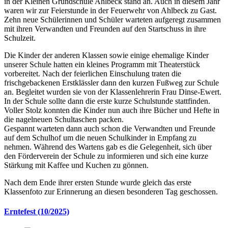
in der Kleinen Grundschule Ahlbeck stand an. Auch in diesem Jahr
waren wir zur Feierstunde in der Feuerwehr von Ahlbeck zu Gast.
Zehn neue Schülerinnen und Schüler warteten aufgeregt zusammen
mit ihren Verwandten und Freunden auf den Startschuss in ihre
Schulzeit.
Die Kinder der anderen Klassen sowie einige ehemalige Kinder
unserer Schule hatten ein kleines Programm mit Theaterstück
vorbereitet. Nach der feierlichen Einschulung traten die
frischgebackenen Erstklässler dann den kurzen Fußweg zur Schule
an. Begleitet wurden sie von der Klassenlehrerin Frau Dinse-Ewert.
In der Schule sollte dann die erste kurze Schulstunde stattfinden.
Voller Stolz konnten die Kinder nun auch ihre Bücher und Hefte in
die nagelneuen Schultaschen packen.
Gespannt warteten dann auch schon die Verwandten und Freunde
auf dem Schulhof um die neuen Schulkinder in Empfang zu
nehmen. Während des Wartens gab es die Gelegenheit, sich über
den Förderverein der Schule zu informieren und sich eine kurze
Stärkung mit Kaffee und Kuchen zu gönnen.
Nach dem Ende ihrer ersten Stunde wurde gleich das erste
Klassenfoto zur Erinnerung an diesen besonderen Tag geschossen.
Erntefest (10/2025)