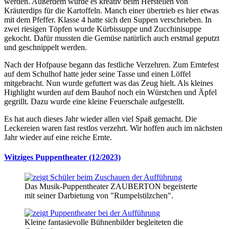
werden. Außerdem wurde es kreativ beim Herstellen von
Kräuterdips für die Kartoffeln. Manch einer übertrieb es hier etwas
mit dem Pfeffer. Klasse 4 hatte sich den Suppen verschrieben. In
zwei riesigen Töpfen wurde Kürbissuppe und Zucchinisuppe
gekocht. Dafür mussten die Gemüse natürlich auch erstmal geputzt
und geschnippelt werden.
Nach der Hofpause begann das festliche Verzehren. Zum Erntefest
auf dem Schulhof hatte jeder seine Tasse und einen Löffel
mitgebracht. Nun wurde gefuttert was das Zeug hielt. Als kleines
Highlight wurden auf dem Bauhof noch ein Würstchen und Äpfel
gegrillt. Dazu wurde eine kleine Feuerschale aufgestellt.
Es hat auch dieses Jahr wieder allen viel Spaß gemacht. Die
Leckereien waren fast restlos verzehrt. Wir hoffen auch im nächsten
Jahr wieder auf eine reiche Ernte.
Witziges Puppentheater (12/2023)
Das Musik-Puppentheater ZAUBERTON begeisterte
mit seiner Darbietung von "Rumpelstilzchen".
Kleine fantasievolle Bühnenbilder begleiteten die