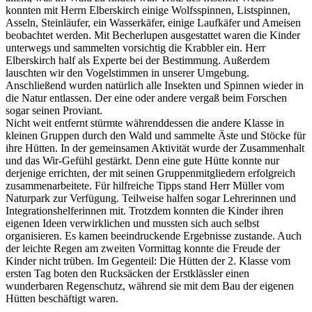
konnten mit Herrn Elberskirch einige Wolfsspinnen, Listspinnen,
Asseln, Steinläufer, ein Wasserkäfer, einige Laufkäfer und Ameisen
beobachtet werden. Mit Becherlupen ausgestattet waren die Kinder
unterwegs und sammelten vorsichtig die Krabbler ein. Herr
Elberskirch half als Experte bei der Bestimmung. Außerdem
lauschten wir den Vogelstimmen in unserer Umgebung.
Anschließend wurden natürlich alle Insekten und Spinnen wieder in
die Natur entlassen. Der eine oder andere vergaß beim Forschen
sogar seinen Proviant.
Nicht weit entfernt stürmte währenddessen die andere Klasse in
kleinen Gruppen durch den Wald und sammelte Äste und Stöcke für
ihre Hütten. In der gemeinsamen Aktivität wurde der Zusammenhalt
und das Wir-Gefühl gestärkt. Denn eine gute Hütte konnte nur
derjenige errichten, der mit seinen Gruppenmitgliedern erfolgreich
zusammenarbeitete. Für hilfreiche Tipps stand Herr Müller vom
Naturpark zur Verfügung. Teilweise halfen sogar Lehrerinnen und
Integrationshelferinnen mit. Trotzdem konnten die Kinder ihren
eigenen Ideen verwirklichen und mussten sich auch selbst
organisieren. Es kamen beeindruckende Ergebnisse zustande. Auch
der leichte Regen am zweiten Vormittag konnte die Freude der
Kinder nicht trüben. Im Gegenteil: Die Hütten der 2. Klasse vom
ersten Tag boten den Rucksäcken der Erstklässler einen
wunderbaren Regenschutz, während sie mit dem Bau der eigenen
Hütten beschäftigt waren.