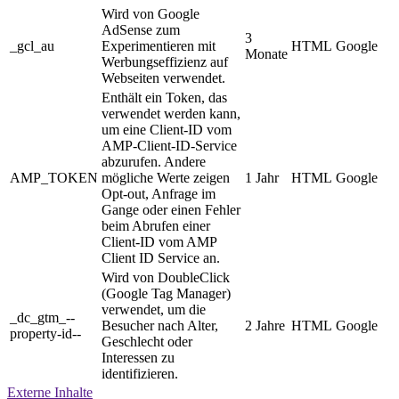
Wird von Google
AdSense zum
3
_gcl_au
Experimentieren mit
HTML
Google
Monate
Werbungseffizienz auf
Webseiten verwendet.
Enthält ein Token, das
verwendet werden kann,
um eine Client-ID vom
AMP-Client-ID-Service
abzurufen. Andere
AMP_TOKEN
mögliche Werte zeigen
1 Jahr
HTML
Google
Opt-out, Anfrage im
Gange oder einen Fehler
beim Abrufen einer
Client-ID vom AMP
Client ID Service an.
Wird von DoubleClick
(Google Tag Manager)
verwendet, um die
_dc_gtm_--
Besucher nach Alter,
2 Jahre
HTML
Google
property-id--
Geschlecht oder
Interessen zu
identifizieren.
Externe Inhalte