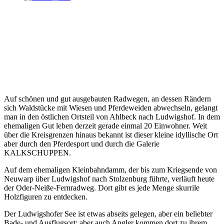
Auf schönen und gut ausgebauten Radwegen, an dessen Rändern
sich Waldstücke mit Wiesen und Pferdeweiden abwechseln, gelangt
man in den östlichen Ortsteil von Ahlbeck nach Ludwigshof. In dem
ehemaligen Gut leben derzeit gerade einmal 20 Einwohner. Weit
über die Kreisgrenzen hinaus bekannt ist dieser kleine idyllische Ort
aber durch den Pferdesport und durch die Galerie
KALKSCHUPPEN.
Auf dem ehemaligen Kleinbahndamm, der bis zum Kriegsende von
Neuwarp über Ludwigshof nach Stolzenburg führte, verläuft heute
der Oder-Neiße-Fernradweg. Dort gibt es jede Menge skurrile
Holzfiguren zu entdecken.
Der Ludwigshofer See ist etwas abseits gelegen, aber ein beliebter
Bade- und Ausflugsort; aber auch Angler kommen dort zu ihrem