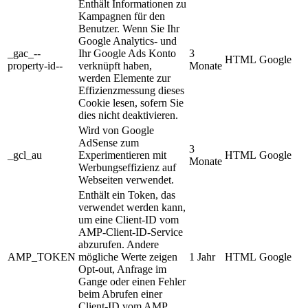
Enthält Informationen zu
Kampagnen für den
Benutzer. Wenn Sie Ihr
Google Analytics- und
_gac_--
Ihr Google Ads Konto
3
HTML
Google
property-id--
verknüpft haben,
Monate
werden Elemente zur
Effizienzmessung dieses
Cookie lesen, sofern Sie
dies nicht deaktivieren.
Wird von Google
AdSense zum
3
_gcl_au
Experimentieren mit
HTML
Google
Monate
Werbungseffizienz auf
Webseiten verwendet.
Enthält ein Token, das
verwendet werden kann,
um eine Client-ID vom
AMP-Client-ID-Service
abzurufen. Andere
AMP_TOKEN
mögliche Werte zeigen
1 Jahr
HTML
Google
Opt-out, Anfrage im
Gange oder einen Fehler
beim Abrufen einer
Client-ID vom AMP