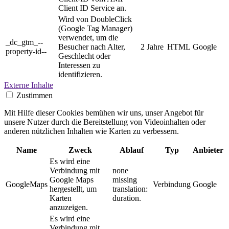
Client ID Service an.
Wird von DoubleClick
(Google Tag Manager)
verwendet, um die
_dc_gtm_--
Besucher nach Alter,
2 Jahre
HTML
Google
property-id--
Geschlecht oder
Interessen zu
identifizieren.
Externe Inhalte
Zustimmen
Mit Hilfe dieser Cookies bemühen wir uns, unser Angebot für
unsere Nutzer durch die Bereitstellung von Videoinhalten oder
anderen nützlichen Inhalten wie Karten zu verbessern.
Name
Zweck
Ablauf
Typ
Anbieter
Es wird eine
Verbindung mit
none
Google Maps
missing
GoogleMaps
Verbindung
Google
hergestellt, um
translation:
Karten
duration.
anzuzeigen.
Es wird eine
Verbindung mit