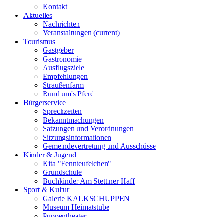
Kontakt
Aktuelles
Nachrichten
Veranstaltungen
(current)
Tourismus
Gastgeber
Gastronomie
Ausflugsziele
Empfehlungen
Straußenfarm
Rund um's Pferd
Bürgerservice
Sprechzeiten
Bekanntmachungen
Satzungen und Verordnungen
Sitzungsinformationen
Gemeindevertretung und Ausschüsse
Kinder & Jugend
Kita "Fennteufelchen"
Grundschule
Buchkinder Am Stettiner Haff
Sport & Kultur
Galerie KALKSCHUPPEN
Museum Heimatstube
Puppentheater