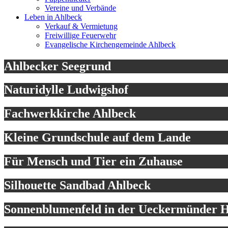
Vereine und Verbände
Leben in Ahlbeck
Verkauf & Vermietung
Freiwillige Feuerwehr
Evangelische Kirchengemeinde Ahlbeck
Ahlbecker Seegrund
Naturidylle Ludwigshof
Fachwerkkirche Ahlbeck
Kleine Grundschule auf dem Lande
Für Mensch und Tier ein Zuhause
Silhouette Sandbad Ahlbeck
Sonnenblumenfeld in der Ueckermünder H