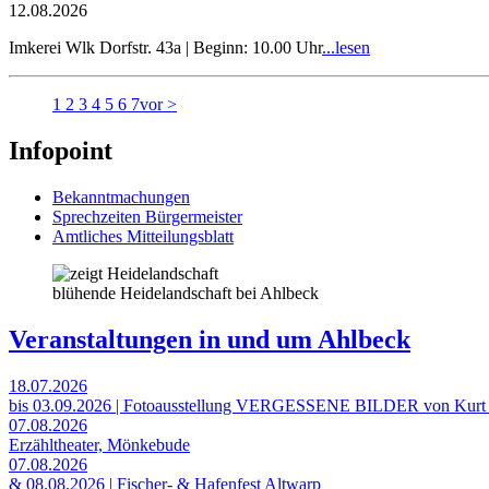
12.08.2026
Imkerei Wlk Dorfstr. 43a | Beginn: 10.00 Uhr
...lesen
1
2
3
4
5
6
7
vor >
Infopoint
Bekanntmachungen
Sprechzeiten Bürgermeister
Amtliches Mitteilungsblatt
blühende Heidelandschaft bei Ahlbeck
Veranstaltungen in und um Ahlbeck
18.07.2026
bis 03.09.2026 | Fotoausstellung VERGESSENE BILDER von Kurt
07.08.2026
Erzähltheater, Mönkebude
07.08.2026
& 08.08.2026 | Fischer- & Hafenfest Altwarp