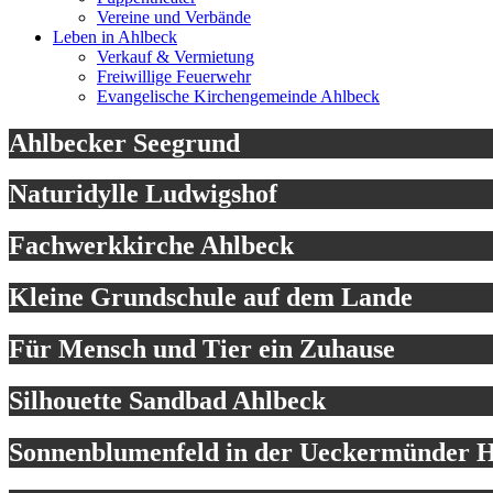
Vereine und Verbände
Leben in Ahlbeck
Verkauf & Vermietung
Freiwillige Feuerwehr
Evangelische Kirchengemeinde Ahlbeck
Ahlbecker Seegrund
Naturidylle Ludwigshof
Fachwerkkirche Ahlbeck
Kleine Grundschule auf dem Lande
Für Mensch und Tier ein Zuhause
Silhouette Sandbad Ahlbeck
Sonnenblumenfeld in der Ueckermünder H