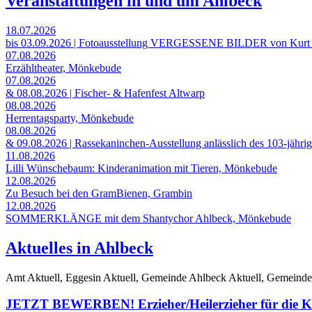
Veranstaltungen in und um Ahlbeck
18.07.2026
bis 03.09.2026 | Fotoausstellung VERGESSENE BILDER von Kurt
07.08.2026
Erzähltheater, Mönkebude
07.08.2026
& 08.08.2026 | Fischer- & Hafenfest Altwarp
08.08.2026
Herrentagsparty, Mönkebude
08.08.2026
& 09.08.2026 | Rassekaninchen-Ausstellung anlässlich des 103-jähri
11.08.2026
Lilli Wünschebaum: Kinderanimation mit Tieren, Mönkebude
12.08.2026
Zu Besuch bei den GramBienen, Grambin
12.08.2026
SOMMERKLÄNGE mit dem Shantychor Ahlbeck, Mönkebude
Aktuelles in Ahlbeck
Amt Aktuell, Eggesin Aktuell, Gemeinde Ahlbeck Aktuell, Gemeinde
JETZT BEWERBEN! Erzieher/Heilerzieher für die Ki