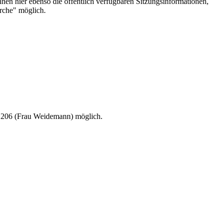
en hier ebenso die öffentlich verfügbaren Sitzungsinformationen,
rche" möglich.
i. 206 (Frau Weidemann) möglich.