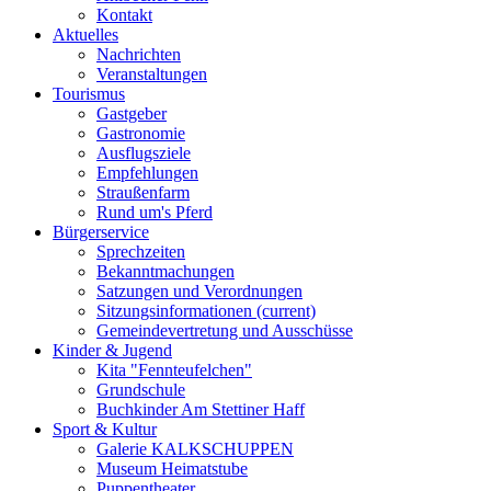
Kontakt
Aktuelles
Nachrichten
Veranstaltungen
Tourismus
Gastgeber
Gastronomie
Ausflugsziele
Empfehlungen
Straußenfarm
Rund um's Pferd
Bürgerservice
Sprechzeiten
Bekanntmachungen
Satzungen und Verordnungen
Sitzungsinformationen
(current)
Gemeindevertretung und Ausschüsse
Kinder & Jugend
Kita "Fennteufelchen"
Grundschule
Buchkinder Am Stettiner Haff
Sport & Kultur
Galerie KALKSCHUPPEN
Museum Heimatstube
Puppentheater