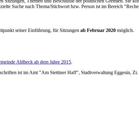
en Sitzungen, Themen und Beschlüsse der politischen Gremien. Sie könn
zielte Suche nach Thema/Stichwort bzw. Person ist im Bereich "Reche
eitpunkt seiner Einführung, für Sitzungen
ab Februar 2020
möglich.
 Gemeinde Ahlbeck ab dem Jahre 2015
.
schriften ist im Amt "Am Stettiner Haff", Stadtverwaltung Eggesin, Z