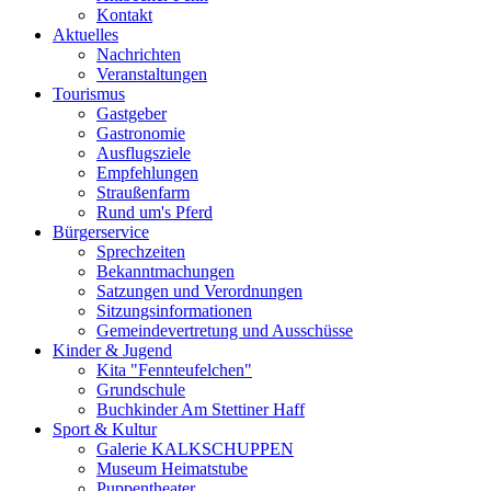
Kontakt
Aktuelles
Nachrichten
Veranstaltungen
Tourismus
Gastgeber
Gastronomie
Ausflugsziele
Empfehlungen
Straußenfarm
Rund um's Pferd
Bürgerservice
Sprechzeiten
Bekanntmachungen
Satzungen und Verordnungen
Sitzungsinformationen
Gemeindevertretung und Ausschüsse
Kinder & Jugend
Kita "Fennteufelchen"
Grundschule
Buchkinder Am Stettiner Haff
Sport & Kultur
Galerie KALKSCHUPPEN
Museum Heimatstube
Puppentheater