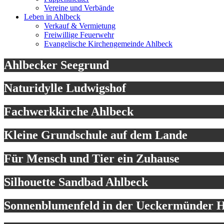
Vereine und Verbände
Leben in Ahlbeck
Verkauf & Vermietung
Freiwillige Feuerwehr
Evangelische Kirchengemeinde Ahlbeck
Ahlbecker Seegrund
Naturidylle Ludwigshof
Fachwerkkirche Ahlbeck
Kleine Grundschule auf dem Lande
Für Mensch und Tier ein Zuhause
Silhouette Sandbad Ahlbeck
Sonnenblumenfeld in der Ueckermünder H