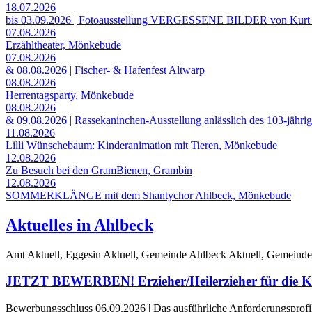
18.07.2026
bis 03.09.2026 | Fotoausstellung VERGESSENE BILDER von Kurt
07.08.2026
Erzähltheater, Mönkebude
07.08.2026
& 08.08.2026 | Fischer- & Hafenfest Altwarp
08.08.2026
Herrentagsparty, Mönkebude
08.08.2026
& 09.08.2026 | Rassekaninchen-Ausstellung anlässlich des 103-jähri
11.08.2026
Lilli Wünschebaum: Kinderanimation mit Tieren, Mönkebude
12.08.2026
Zu Besuch bei den GramBienen, Grambin
12.08.2026
SOMMERKLÄNGE mit dem Shantychor Ahlbeck, Mönkebude
Aktuelles in Ahlbeck
Amt Aktuell, Eggesin Aktuell, Gemeinde Ahlbeck Aktuell, Gemeinde
JETZT BEWERBEN! Erzieher/Heilerzieher für die Ki
Bewerbungsschluss 06.09.2026 | Das ausführliche Anforderungsprofil e