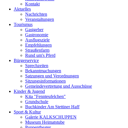
Kontakt
Aktuelles
Nachrichten
Veranstaltungen
Tourismus
Gastgeber
Gastronomie
Ausflugsziele
Empfehlungen
Straußenfarm
Rund um's Pferd
Bürgerservice
Sprechzeiten
Bekanntmachungen
Satzungen und Verordnungen
Sitzungsinformationen
Gemeindevertretung und Ausschüsse
Kinder & Jugend
Kita "Fennteufelchen"
Grundschule
Buchkinder Am Stettiner Haff
Sport & Kultur
Galerie KALKSCHUPPEN
Museum Heimatstube
Puppentheater