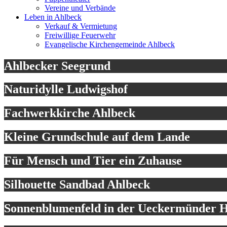
Vereine und Verbände
Leben in Ahlbeck
Verkauf & Vermietung
Freiwillige Feuerwehr
Evangelische Kirchengemeinde Ahlbeck
Ahlbecker Seegrund
Naturidylle Ludwigshof
Fachwerkkirche Ahlbeck
Kleine Grundschule auf dem Lande
Für Mensch und Tier ein Zuhause
Silhouette Sandbad Ahlbeck
Sonnenblumenfeld in der Ueckermünder H