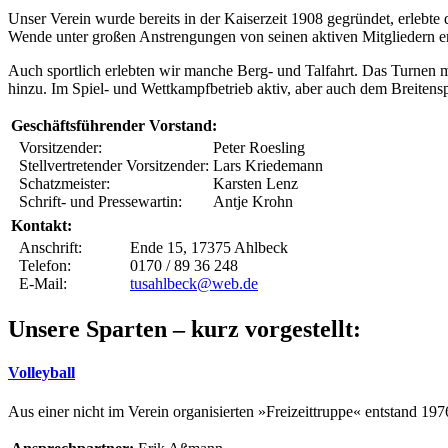
Unser Verein wurde bereits in der Kaiserzeit 1908 gegründet, erlebte 
Wende unter großen Anstrengungen von seinen aktiven Mitgliedern e
Auch sportlich erlebten wir manche Berg- und Talfahrt. Das Turnen 
hinzu. Im Spiel- und Wettkampfbetrieb aktiv, aber auch dem Breitensp
Geschäftsführender Vorstand:
Vorsitzender:
Peter Roesling
Stellvertretender Vorsitzender:
Lars Kriedeman
Schatzmeister:
Karsten Lenz
Schrift- und Pressewartin:
Antje Krohn
Kontakt:
Anschrift:
Ende 15, 17375 Ahlbeck
Telefon:
0170 / 89 36 248
E-Mail:
tusahlbeck@web.de
Unsere Sparten – kurz vorgestellt:
Volleyball
Aus einer nicht im Verein organisierten »Freizeittruppe« entstand 1976