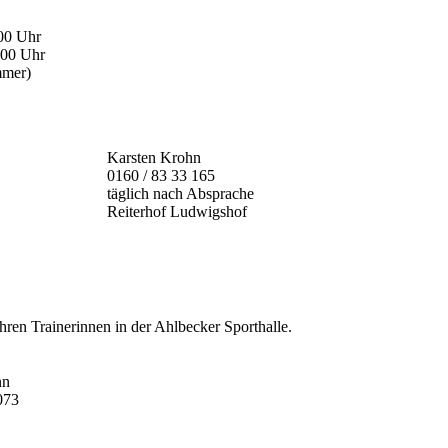
00 Uhr
00 Uhr
mmer)
Karsten Krohn
0160 / 83 33 165
täglich nach Absprache
Reiterhof Ludwigshof
hren Trainerinnen in der Ahlbecker Sporthalle.
nn
4 74 073