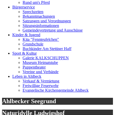
Rund um's Pferd
Bürgerservice
Sprechzeiten
Bekanntmachungen
Satzungen und Verordnungen
Sitzungsinformationen
Gemeindevertretung und Ausschüsse
Kinder & Jugend
Kita "Fennteufelchen"
Grundschule
Buchkinder Am Stettiner Haff
Sport & Kultur
Galerie KALKSCHUPPEN
Museum Heimatstube
Puppentheater
Vereine und Verbände
Leben in Ahlbeck
Verkauf & Vermietung
Freiwillige Feuerwehr
Evangelische Kirchengemeinde Ahlbeck
Ahlbecker Seegrund
Naturidylle Ludwigshof