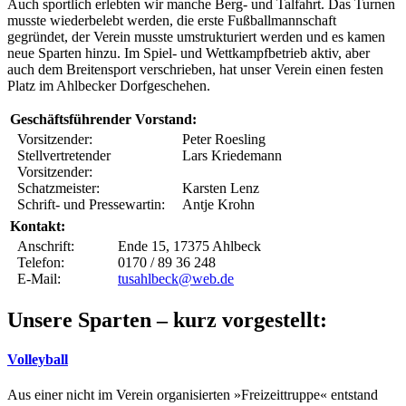
Auch sportlich erlebten wir manche Berg- und Talfahrt. Das Turnen
musste wiederbelebt werden, die erste Fußballmannschaft
gegründet, der Verein musste umstrukturiert werden und es kamen
neue Sparten hinzu. Im Spiel- und Wettkampfbetrieb aktiv, aber
auch dem Breitensport verschrieben, hat unser Verein einen festen
Platz im Ahlbecker Dorfgeschehen.
Geschäftsführender Vorstand:
Vorsitzender:
Peter Roesling
Stellvertretender
Lars Kriedemann
Vorsitzender:
Schatzmeister:
Karsten Lenz
Schrift- und Pressewartin:
Antje Krohn
Kontakt:
Anschrift:
Ende 15, 17375 Ahlbeck
Telefon:
0170 / 89 36 248
E-Mail:
tusahlbeck@web.de
Unsere Sparten – kurz vorgestellt:
Volleyball
Aus einer nicht im Verein organisierten »Freizeittruppe« entstand