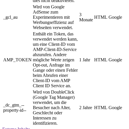
dies nicht deaktivieren.
Wird von Google
AdSense zum
3
_gcl_au
Experimentieren mit
HTML
Google
Monate
Werbungseffizienz auf
Webseiten verwendet.
Enthält ein Token, das
verwendet werden kann,
um eine Client-ID vom
AMP-Client-ID-Service
abzurufen. Andere
AMP_TOKEN
mögliche Werte zeigen
1 Jahr
HTML
Google
Opt-out, Anfrage im
Gange oder einen Fehler
beim Abrufen einer
Client-ID vom AMP
Client ID Service an.
Wird von DoubleClick
(Google Tag Manager)
verwendet, um die
_dc_gtm_--
Besucher nach Alter,
2 Jahre
HTML
Google
property-id--
Geschlecht oder
Interessen zu
identifizieren.